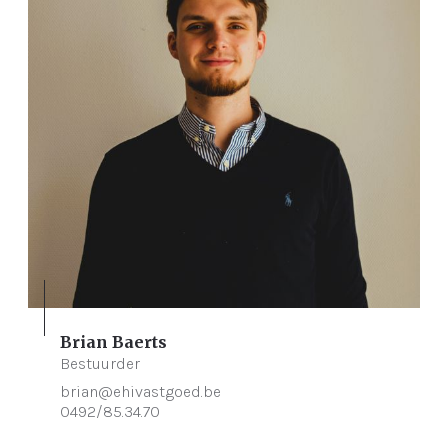
Brian Baerts
Bestuurder
brian@ehivastgoed.be
0492/85.34.70