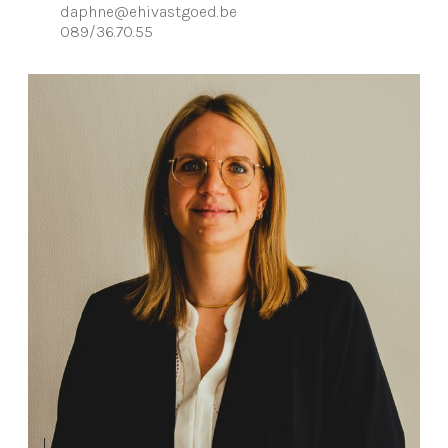
daphne@ehivastgoed.be
089/36.70.55