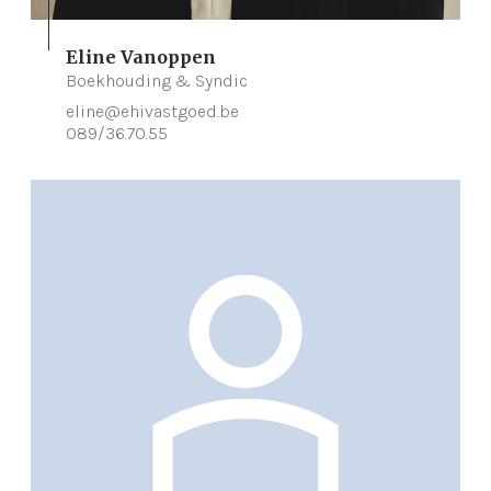
Eline Vanoppen
Boekhouding & Syndic
eline@ehivastgoed.be
089/36.70.55