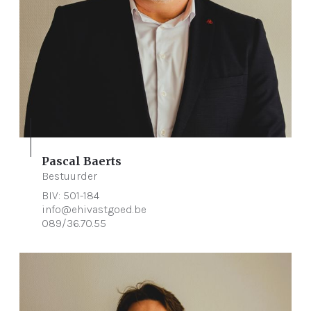
Pascal Baerts
Bestuurder
BIV: 501-184
info@ehivastgoed.be
089/36.70.55